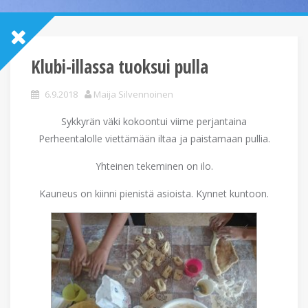
Klubi-illassa tuoksui pulla
6.9.2018
Maija Silvennoinen
Sykkyrän väki kokoontui viime perjantaina
Perheentalolle viettämään iltaa ja paistamaan pullia.
Yhteinen tekeminen on ilo.
Kauneus on kiinni pienistä asioista. Kynnet kuntoon.