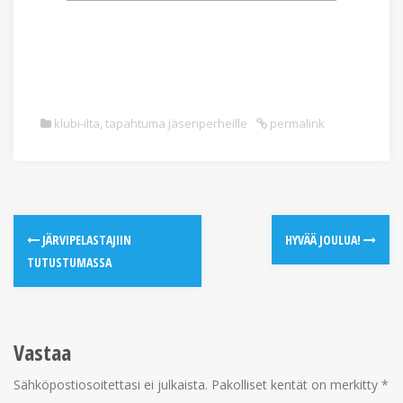
klubi-ilta
,
tapahtuma jäsenperheille
permalink
JÄRVIPELASTAJIIN
HYVÄÄ JOULUA!
TUTUSTUMASSA
Vastaa
Sähköpostiosoitettasi ei julkaista.
Pakolliset kentät on merkitty
*