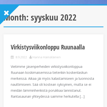
Month:
syyskuu 2022
Virkistysviikonloppu Ruunaalla
8.9.2022
Hanna Hämäläinen
Vietimme jäsenperheiden virkistysviikonloppua
Ruunaan koskimaisemissa tietenkin koskenlaskun
merkeissä. Aikaa jäi myös kalastamiseen ja luonnosta
nauttimiseen. Sää oli kostean syksyinen, mutta se ei
meidän lämminhenkistä porukkaa lannistanut.
Rantasaunan yhteydessä saimme herkutella […]