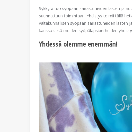
Sykkyrä tuo syöpään sairastuneiden lasten ja nuor
suunnattuun toimintaan. Yhdistys toimii tällä he
valtakunnallisen syöpään sairastuneiden lasten ja
kanssa sekä muiden syöpälapsiperheiden yhdistys
Yhdessä olemme enemmän!