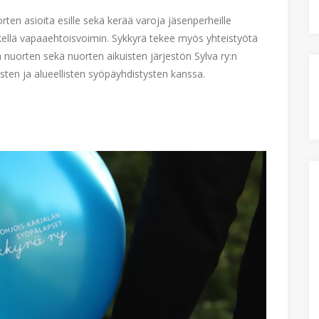
ten asioita esille sekä kerää varoja jäsenperheille
tkellä vapaaehtoisvoimin. Sykkyrä tekee myös yhteistyötä
 nuorten sekä nuorten aikuisten järjestön Sylva ry:n
ten ja alueellisten syöpäyhdistysten kanssa.