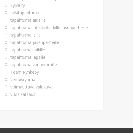
Sylva ry
talvitapahtuma
tapahtuma äideille
tapahtuma infektioherkille jäsenperheille
tapahtuma isille
tapahtuma jäsenperheille
tapahtuma kaikille
tapahtuma lapsille
tapahtuma vanhemmille
Team Rynkeby
vertaisryhmä
voimauttava valokuva
vuosikatsaus