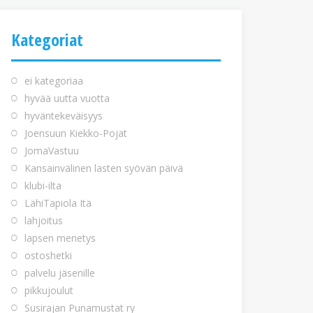
Kategoriat
ei kategoriaa
hyvää uutta vuotta
hyväntekeväisyys
Joensuun Kiekko-Pojat
JomaVastuu
Kansainvälinen lasten syövän päivä
klubi-ilta
LähiTapiola Itä
lahjoitus
lapsen menetys
ostoshetki
palvelu jäsenille
pikkujoulut
Susirajan Punamustat ry