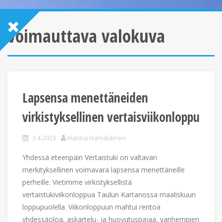
voimauttava valokuva
Lapsensa menettäneiden
virkistyksellinen vertaisviikonloppu
3.4.2023
Hanna Hämäläinen
Yhdessä eteenpäin Vertaistuki on valtavan
merkityksellinen voimavara lapsensa menettäneille
perheille. Vietimme virkistyksellistä
vertaistukiviikonloppua Taulun Kartanossa maaliskuun
loppupuolella. Viikonloppuun mahtui rentoa
yhdessäoloa, askartelu- ja huovutuspajaa, vanhempien