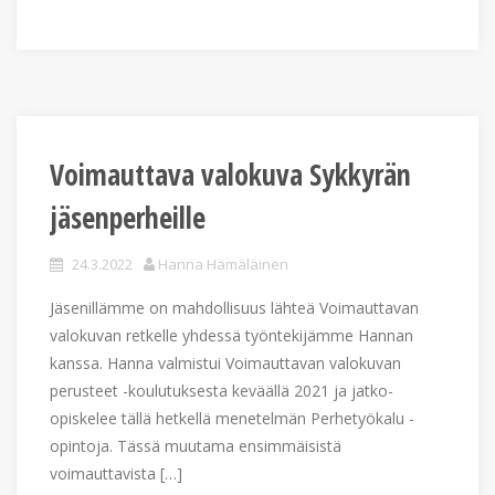
Voimauttava valokuva Sykkyrän
jäsenperheille
24.3.2022
Hanna Hämäläinen
Jäsenillämme on mahdollisuus lähteä Voimauttavan
valokuvan retkelle yhdessä työntekijämme Hannan
kanssa. Hanna valmistui Voimauttavan valokuvan
perusteet -koulutuksesta keväällä 2021 ja jatko-
opiskelee tällä hetkellä menetelmän Perhetyökalu -
opintoja. Tässä muutama ensimmäisistä
voimauttavista […]