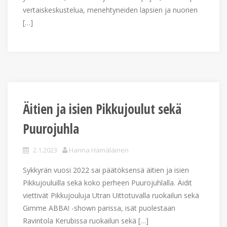
vertaiskeskustelua, menehtyneiden lapsien ja nuorien
[…]
Äitien ja isien Pikkujoulut sekä
Puurojuhla
2.1.2023
Hanna Hämäläinen
Sykkyrän vuosi 2022 sai päätöksensä äitien ja isien
Pikkujouluilla sekä koko perheen Puurojuhlalla. Äidit
viettivät Pikkujouluja Utran Uittotuvalla ruokailun sekä
Gimme ABBA! -shown parissa, isät puolestaan
Ravintola Kerubissa ruokailun sekä […]