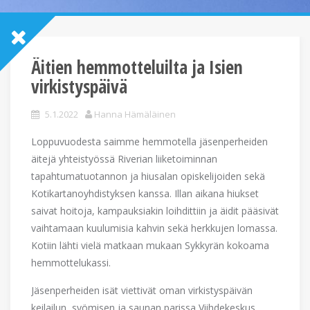
Äitien hemmotteluilta ja Isien
virkistyspäivä
5.1.2022
Hanna Hämäläinen
Loppuvuodesta saimme hemmotella jäsenperheiden
äitejä yhteistyössä Riverian liiketoiminnan
tapahtumatuotannon ja hiusalan opiskelijoiden sekä
Kotikartanoyhdistyksen kanssa. Illan aikana hiukset
saivat hoitoja, kampauksiakin loihdittiin ja äidit pääsivät
vaihtamaan kuulumisia kahvin sekä herkkujen lomassa.
Kotiin lähti vielä matkaan mukaan Sykkyrän kokoama
hemmottelukassi.
Jäsenperheiden isät viettivät oman virkistyspäivän
keilailun, syömisen ja saunan parissa Viihdekeskus