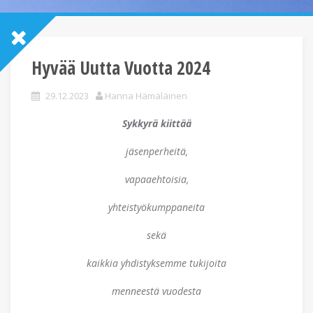
Hyvää Uutta Vuotta 2024
29.12.2023
Hanna Hämäläinen
Sykkyrä kiittää
jäsenperheitä,
vapaaehtoisia,
yhteistyökumppaneita
sekä
kaikkia yhdistyksemme tukijoita
menneestä vuodesta