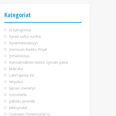
Kategoriat
ei kategoriaa
hyvää uutta vuotta
hyväntekeväisyys
Joensuun Kiekko-Pojat
JomaVastuu
Kansainvälinen lasten syövän päivä
klubi-ilta
LähiTapiola Itä
lahjoitus
lapsen menetys
ostoshetki
palvelu jäsenille
pikkujoulut
Susirajan Punamustat ry