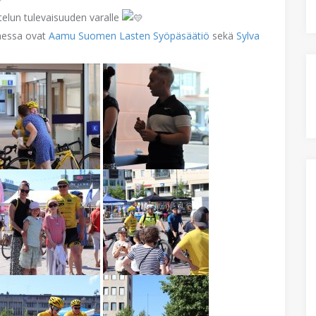
telun tulevaisuuden varalle
messa ovat
Aamu Suomen Lasten Syöpäsäätiö
sekä
Sylva