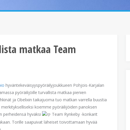
allista matkaa Team
pio
hyväntekeväisyyspyöräilyjoukkueen Pohjois-Karjalan
massa pyöräilijöille turvallista matkaa pienien
kinät ja Obelixin taikajuoma tuo matkan varrella buustia
ka merkitykselliseksi koemme pyöräilijöiden panoksen
än perheidensä hyväksi
Team Rynkeby -konkarit
kaan. Torille saapuivat läheiset toivottamaan hyvää