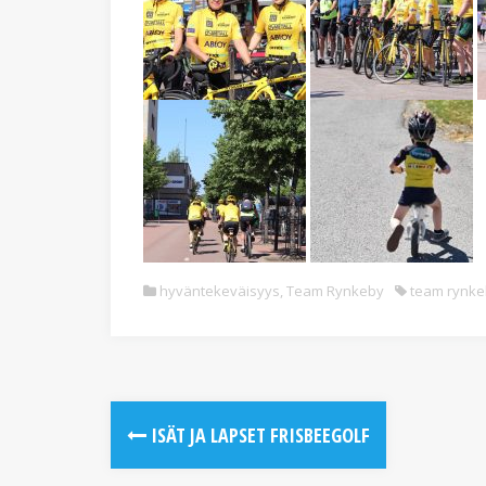
hyväntekeväisyys
,
Team Rynkeby
team rynke
ISÄT JA LAPSET FRISBEEGOLF