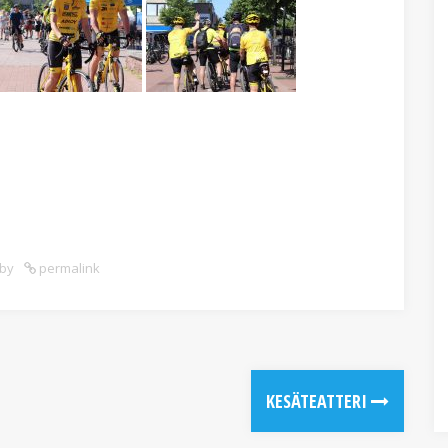
by
permalink
KESÄTEATTERI