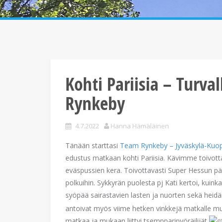
Kohti Pariisia – Turv
Rynkeby
4.7.2022
Hanna Hämäläinen
Tänään starttasi
Team Rynkeby – Jyväskylä-Kuo
edustus matkaan kohti Pariisia. Kävimme toivotta
eväspussien kera. Toivottavasti Super Hessun päh
polkuihin. Sykkyrän puolesta pj Kati kertoi, kuin
syöpää sairastavien lasten ja nuorten sekä heid
antoivat myös viime hetken vinkkejä matkalle mu
matkaa ja mukaan liittyi tsempparipyöräilijät