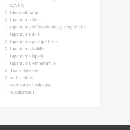
Sylva ry
talvitapahtuma
tapahtuma äideille
tapahtuma infektioherkille jäsenperheille
tapahtuma isille
tapahtuma jäsenperheille
tapahtuma kaikille
tapahtuma lapsille
tapahtuma vanhemmille
Team Rynkeby
vertaisryhmä
voimauttava valokuva
vuosikatsaus