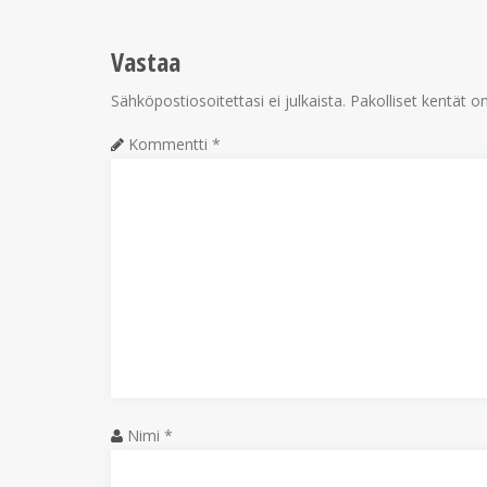
Vastaa
Sähköpostiosoitettasi ei julkaista.
Pakolliset kentät o
Kommentti
*
Nimi
*