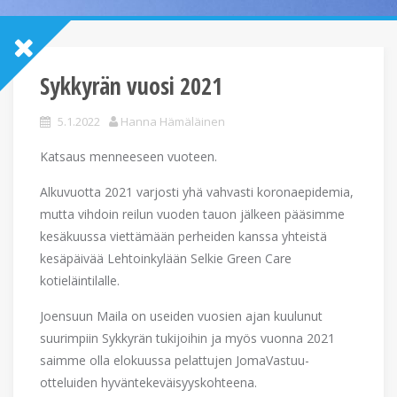
Sykkyrän vuosi 2021
5.1.2022
Hanna Hämäläinen
Katsaus menneeseen vuoteen.
Alkuvuotta 2021 varjosti yhä vahvasti koronaepidemia,
mutta vihdoin reilun vuoden tauon jälkeen pääsimme
kesäkuussa viettämään perheiden kanssa yhteistä
kesäpäivää Lehtoinkylään Selkie Green Care
kotieläintilalle.
Joensuun Maila on useiden vuosien ajan kuulunut
suurimpiin Sykkyrän tukijoihin ja myös vuonna 2021
saimme olla elokuussa pelattujen JomaVastuu-
otteluiden hyväntekeväisyyskohteena.