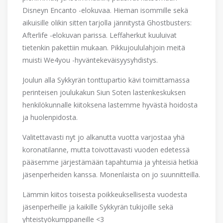
Disneyn Encanto -elokuvaa. Hieman isommille sekä
aikuisille olikin sitten tarjolla jännitystä Ghostbusters:
Afterlife -elokuvan parissa. Leffaherkut kuuluivat
tietenkin pakettiin mukaan. Pikkujoululahjoin meitä
muisti We4you -hyväntekeväisyysyhdistys.
Joulun alla Sykkyrän tonttupartio kävi toimittamassa
perinteisen joulukakun Siun Soten lastenkeskuksen
henkilökunnalle kiitoksena lastemme hyvästä hoidosta
ja huolenpidosta.
Valitettavasti nyt jo alkanutta vuotta varjostaa yhä
koronatilanne, mutta toivottavasti vuoden edetessä
pääsemme järjestämään tapahtumia ja yhteisiä hetkiä
jäsenperheiden kanssa. Monenlaista on jo suunnitteilla.
Lämmin kiitos toisesta poikkeuksellisesta vuodesta
jäsenperheille ja kaikille Sykkyrän tukijoille sekä
yhteistyökumppaneille <3