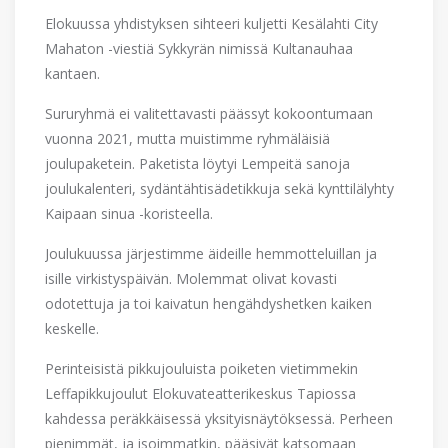
Elokuussa yhdistyksen sihteeri kuljetti Kesälahti City
Mahaton -viestiä Sykkyrän nimissä Kultanauhaa
kantaen.
Sururyhmä ei valitettavasti päässyt kokoontumaan
vuonna 2021, mutta muistimme ryhmäläisiä
joulupaketein. Paketista löytyi Lempeitä sanoja
joulukalenteri, sydäntähtisädetikkuja sekä kynttilälyhty
Kaipaan sinua -koristeella.
Joulukuussa järjestimme äideille hemmotteluillan ja
isille virkistyspäivän. Molemmat olivat kovasti
odotettuja ja toi kaivatun hengähdyshetken kaiken
keskelle.
Perinteisistä pikkujouluista poiketen vietimmekin
Leffapikkujoulut Elokuvateatterikeskus Tapiossa
kahdessa peräkkäisessä yksityisnäytöksessä. Perheen
pienimmät, ja isoimmatkin, pääsivät katsomaan