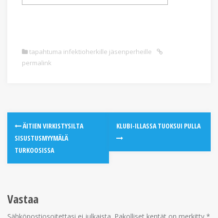
tapahtuma infektioherkille jäsenperheille
permalink
ÄITIEN VIRKISTYSILTA
KLUBI-ILLASSA TUOKSUI PULLA
SISUSTUSMYYMÄLÄ
TURKOOSISSA
Vastaa
Sähköpostiosoitettasi ei julkaista.
Pakolliset kentät on merkitty
*