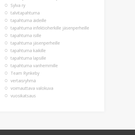
Sylva ry
talvitapahtuma
tapahtuma äideille
tapahtuma infektioherkille jäsenperheille
tapahtuma isille
tapahtuma jäsenperheille
tapahtuma kaikille
tapahtuma lapsille
tapahtuma vanhemmille
Team Rynkeby
vertaisryhmä
voimauttava valokuva
vuosikatsaus