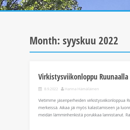
Month:
syyskuu 2022
Virkistysviikonloppu Ruunaalla
8.9.2022
Hanna Hämäläinen
Vietimme jäsenperheiden virkistysviikonloppua 
merkeissä. Aikaa jäi myös kalastamiseen ja luonn
meidän lämminhenkistä porukkaa lannistanut. R