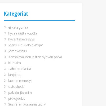
Kategoriat
ei kategoriaa
hyvää uutta vuotta
hyväntekeväisyys
Joensuun Kiekko-Pojat
JomaVastuu
Kansainvälinen lasten syövän päivä
klubi-ilta
LähiTapiola Itä
lahjoitus
lapsen menetys
ostoshetki
palvelu jäsenille
pikkujoulut
Susirajan Punamustat ry