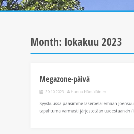
Month:
lokakuu 2023
Megazone-päivä
30.10.2023
Hanna Hämäläinen
Syyskuussa pääsimme laserpelailemaan Joensuun
tapahtuma varmasti järjestetään uudestaankin (