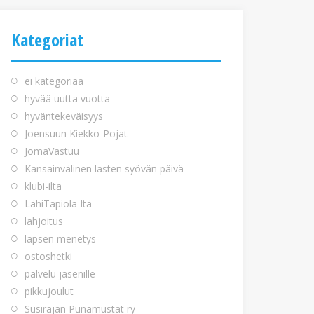
Kategoriat
ei kategoriaa
hyvää uutta vuotta
hyväntekeväisyys
Joensuun Kiekko-Pojat
JomaVastuu
Kansainvälinen lasten syövän päivä
klubi-ilta
LähiTapiola Itä
lahjoitus
lapsen menetys
ostoshetki
palvelu jäsenille
pikkujoulut
Susirajan Punamustat ry