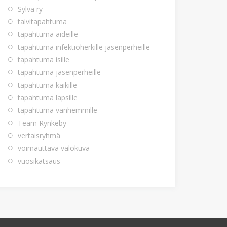
Sylva ry
talvitapahtuma
tapahtuma äideille
tapahtuma infektioherkille jäsenperheille
tapahtuma isille
tapahtuma jäsenperheille
tapahtuma kaikille
tapahtuma lapsille
tapahtuma vanhemmille
Team Rynkeby
vertaisryhmä
voimauttava valokuva
vuosikatsaus