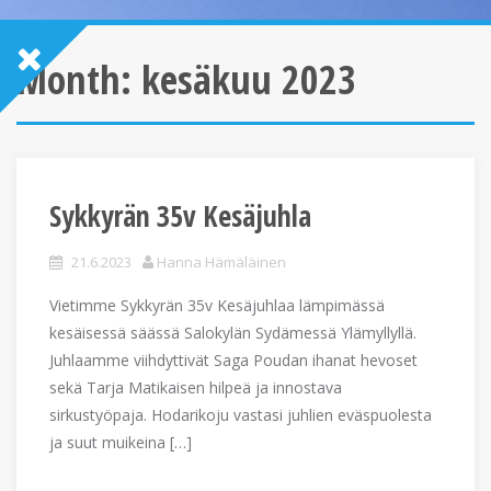
Month:
kesäkuu 2023
Sykkyrän 35v Kesäjuhla
21.6.2023
Hanna Hämäläinen
Vietimme Sykkyrän 35v Kesäjuhlaa lämpimässä
kesäisessä säässä Salokylän Sydämessä Ylämyllyllä.
Juhlaamme viihdyttivät Saga Poudan ihanat hevoset
sekä Tarja Matikaisen hilpeä ja innostava
sirkustyöpaja. Hodarikoju vastasi juhlien eväspuolesta
ja suut muikeina […]