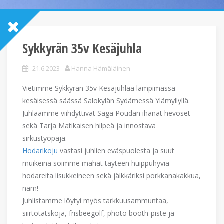
Sykkyrän 35v Kesäjuhla
21.6.2023
Hanna Hämäläinen
Vietimme Sykkyrän 35v Kesäjuhlaa lämpimässä
kesäisessä säässä Salokylän Sydämessä Ylämyllyllä.
Juhlaamme viihdyttivät Saga Poudan ihanat hevoset
sekä Tarja Matikaisen hilpeä ja innostava
sirkustyöpaja.
Hodarikoju
vastasi juhlien eväspuolesta ja suut
muikeina söimme mahat täyteen huippuhyviä
hodareita lisukkeineen sekä jälkkäriksi porkkanakakkua,
nam!
Juhlistamme löytyi myös tarkkuusammuntaa,
siirtotatskoja, frisbeegolf, photo booth-piste ja