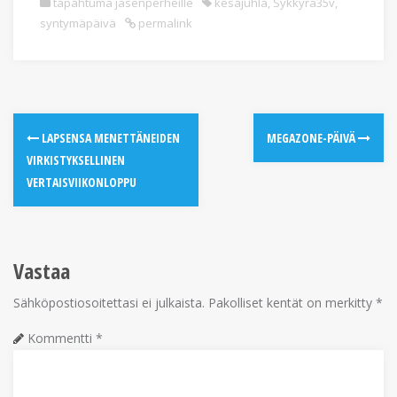
tapahtuma jäsenperheille
kesäjuhla
,
Sykkyrä35v
,
syntymäpäivä
permalink
LAPSENSA MENETTÄNEIDEN
MEGAZONE-PÄIVÄ
VIRKISTYKSELLINEN
VERTAISVIIKONLOPPU
Vastaa
Sähköpostiosoitettasi ei julkaista.
Pakolliset kentät on merkitty
*
Kommentti
*