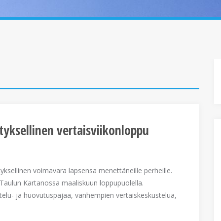
yksellinen vertaisviikonloppu
yksellinen voimavara lapsensa menettäneille perheille.
ua Taulun Kartanossa maaliskuun loppupuolella.
telu- ja huovutuspajaa, vanhempien vertaiskeskustelua,