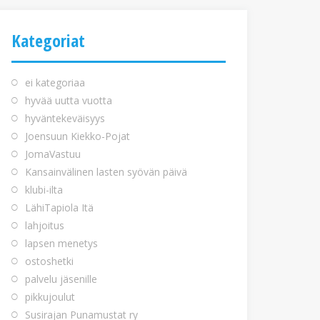
Kategoriat
ei kategoriaa
hyvää uutta vuotta
hyväntekeväisyys
Joensuun Kiekko-Pojat
JomaVastuu
Kansainvälinen lasten syövän päivä
klubi-ilta
LähiTapiola Itä
lahjoitus
lapsen menetys
ostoshetki
palvelu jäsenille
pikkujoulut
Susirajan Punamustat ry