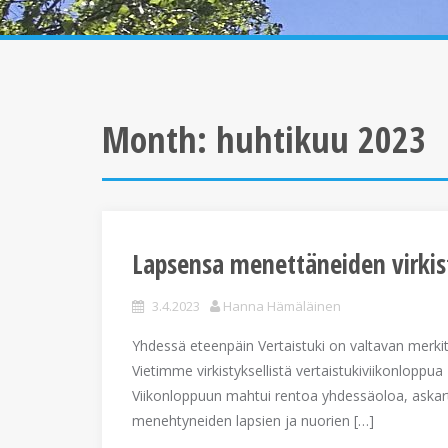
Month:
huhtikuu 2023
Lapsensa menettäneiden virkist
3.4.2023
Hanna Hämäläinen
Yhdessä eteenpäin Vertaistuki on valtavan merkit
Vietimme virkistyksellistä vertaistukiviikonlopp
Viikonloppuun mahtui rentoa yhdessäoloa, askar
menehtyneiden lapsien ja nuorien […]