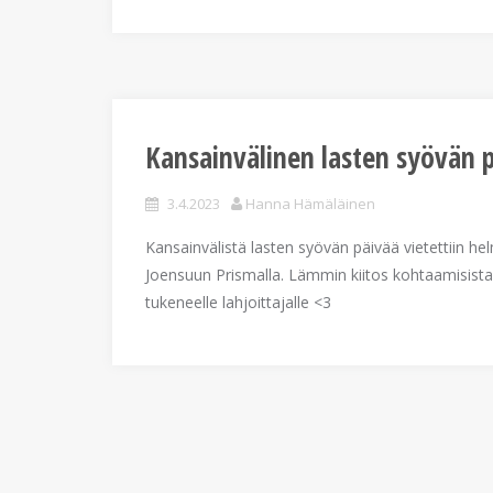
Kansainvälinen lasten syövän p
3.4.2023
Hanna Hämäläinen
Kansainvälistä lasten syövän päivää vietettiin he
Joensuun Prismalla. Lämmin kiitos kohtaamisista
tukeneelle lahjoittajalle <3