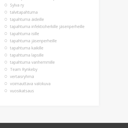
Sylva ry
talvitapahtuma
tapahtuma äideille
tapahtuma infektioherkille jäsenperheille
tapahtuma isille
tapahtuma jäsenperheille
tapahtuma kaikille
tapahtuma lapsille
tapahtuma vanhemmille
Team Rynkeby
vertaisryhmä
voimauttava valokuva
vuosikatsaus