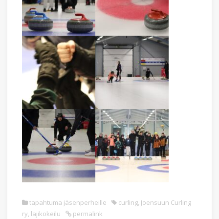
tapahtuma jäsenperheille
curling
,
Joensuun Curling
ry
,
lajikokeilu
permalink