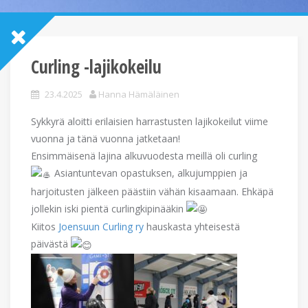
Curling -lajikokeilu
23.4.2025
Hanna Hämäläinen
Sykkyrä aloitti erilaisien harrastusten lajikokeilut viime
vuonna ja tänä vuonna jatketaan!
Ensimmäisenä lajina alkuvuodesta meillä oli curling
Asiantuntevan opastuksen, alkujumppien ja
harjoitusten jälkeen päästiin vähän kisaamaan. Ehkäpä
jollekin iski pientä curlingkipinääkin
Kiitos
Joensuun Curling ry
hauskasta yhteisestä
päivästä