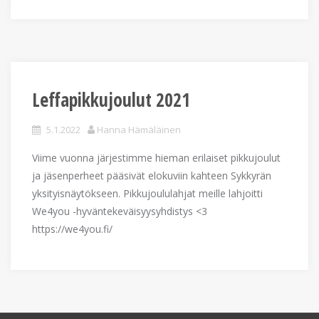
Leffapikkujoulut 2021
5.1.2022
Hanna Hämäläinen
Viime vuonna järjestimme hieman erilaiset pikkujoulut
ja jäsenperheet pääsivät elokuviin kahteen Sykkyrän
yksityisnäytökseen. Pikkujoululahjat meille lahjoitti
We4you -hyväntekeväisyysyhdistys <3
https://we4you.fi/