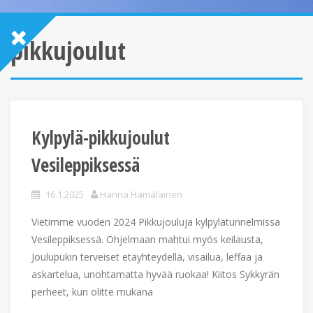
pikkujoulut
Kylpylä-pikkujoulut
Vesileppiksessä
16.1.2025
Hanna Hämäläinen
Vietimme vuoden 2024 Pikkujouluja kylpylätunnelmissa
Vesileppiksessä. Ohjelmaan mahtui myös keilausta,
Joulupukin terveiset etäyhteydellä, visailua, leffaa ja
askartelua, unohtamatta hyvää ruokaa! Kiitos Sykkyrän
perheet, kun olitte mukana