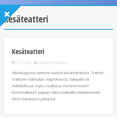
kesäteatteri
Kesäteatteri
11.7.2022
Hanna Hämäläinen
Viikonloppuna saimme nauttia kesäteatterista Teatteri-
Traktorin Kalevalax -näytöksessä. Väliajalla oli
mahdollisuus myös osallistua monenmoiseen
toiminnalliseen pajaan sekä moikkailla elänkavereita.
Kiitos hauskasta päivästä!