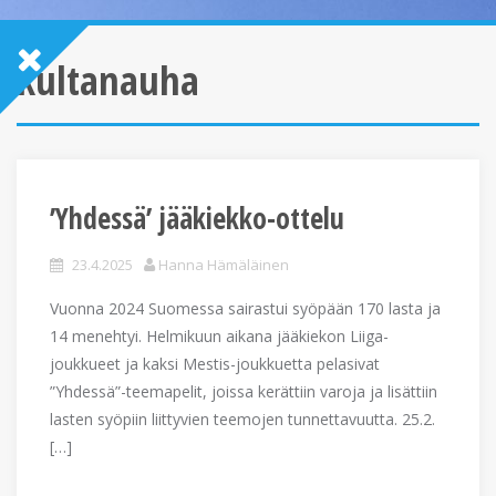
kultanauha
’Yhdessä’ jääkiekko-ottelu
23.4.2025
Hanna Hämäläinen
Vuonna 2024 Suomessa sairastui syöpään 170 lasta ja
14 menehtyi. Helmikuun aikana jääkiekon Liiga-
joukkueet ja kaksi Mestis-joukkuetta pelasivat
”Yhdessä”-teemapelit, joissa kerättiin varoja ja lisättiin
lasten syöpiin liittyvien teemojen tunnettavuutta. 25.2.
[…]