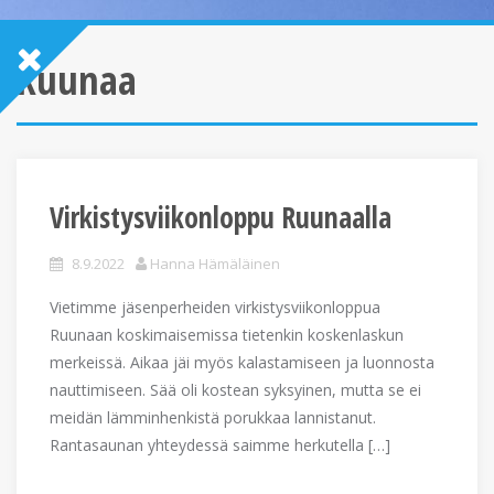
Ruunaa
Virkistysviikonloppu Ruunaalla
8.9.2022
Hanna Hämäläinen
Vietimme jäsenperheiden virkistysviikonloppua
Ruunaan koskimaisemissa tietenkin koskenlaskun
merkeissä. Aikaa jäi myös kalastamiseen ja luonnosta
nauttimiseen. Sää oli kostean syksyinen, mutta se ei
meidän lämminhenkistä porukkaa lannistanut.
Rantasaunan yhteydessä saimme herkutella […]