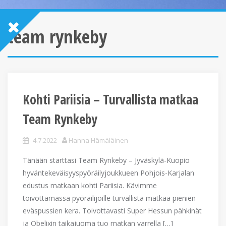
team rynkeby
Kohti Pariisia – Turvallista matkaa
Team Rynkeby
4.7.2022
Hanna Hämäläinen
Tänään starttasi Team Rynkeby – Jyväskylä-Kuopio
hyväntekeväisyyspyöräilyjoukkueen Pohjois-Karjalan
edustus matkaan kohti Pariisia. Kävimme
toivottamassa pyöräilijöille turvallista matkaa pienien
eväspussien kera. Toivottavasti Super Hessun pähkinät
ja Obelixin taikajuoma tuo matkan varrella […]