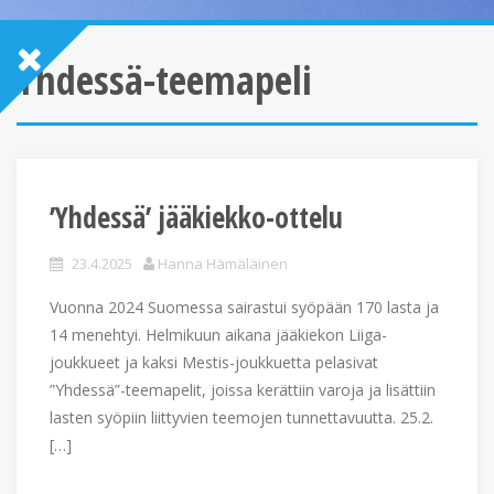
Yhdessä-teemapeli
’Yhdessä’ jääkiekko-ottelu
23.4.2025
Hanna Hämäläinen
Vuonna 2024 Suomessa sairastui syöpään 170 lasta ja
14 menehtyi. Helmikuun aikana jääkiekon Liiga-
joukkueet ja kaksi Mestis-joukkuetta pelasivat
”Yhdessä”-teemapelit, joissa kerättiin varoja ja lisättiin
lasten syöpiin liittyvien teemojen tunnettavuutta. 25.2.
[…]