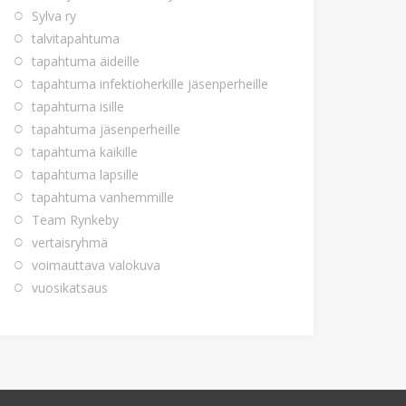
Sylva ry
talvitapahtuma
tapahtuma äideille
tapahtuma infektioherkille jäsenperheille
tapahtuma isille
tapahtuma jäsenperheille
tapahtuma kaikille
tapahtuma lapsille
tapahtuma vanhemmille
Team Rynkeby
vertaisryhmä
voimauttava valokuva
vuosikatsaus