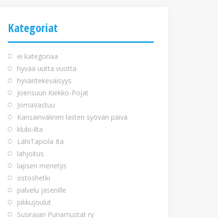
Kategoriat
ei kategoriaa
hyvää uutta vuotta
hyväntekeväisyys
Joensuun Kiekko-Pojat
JomaVastuu
Kansainvälinen lasten syövän päivä
klubi-ilta
LähiTapiola Itä
lahjoitus
lapsen menetys
ostoshetki
palvelu jäsenille
pikkujoulut
Susirajan Punamustat ry