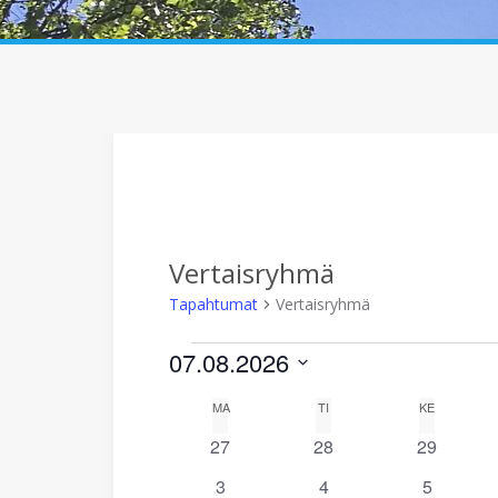
Vertaisryhmä
Tapahtumat
Vertaisryhmä
Tapahtumat
07.08.2026
V
K
MA
MAANANTAI
TI
TIISTAI
KE
KESKIVIIK
a
a
0
0
0
27
28
29
l
t
t
t
i
l
0
0
0
3
4
5