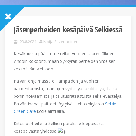
Jäsenperheiden kesäpäivä Selkiessä
23.8.2021
Maija Silvennoinen
Kesäkuussa pääsimme reilun vuoden tauon jälkeen
vihdoin kokoontumaan Sykkyrän perheiden yhteisen
kesäpäivän viettoon.
Päivän ohjelmassa oli lampaiden ja vuohien
paimentamista, marsujen sylittelyä ja silittelyä, Taika-
ponin hoivaamista ja talutusratsastusta sekä evästelyä.
Päivän ihanat puitteet löytyivät Lehtoinkylästä
Selkie
Green Care
kotieläintilalta.
Kiitos perheille ja Selkien porukalle leppoisasta
kesäpäivästä yhdessä