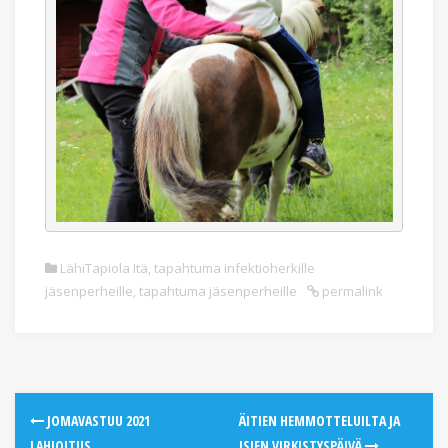
LähiTapiola Itä
,
tapahtuma infektioherkille
jäsenperheille
,
tapahtuma jäsenperheille
permalink
JOMAVASTUU 2021
ÄITIEN HEMMOTTELUILTA JA
LAHJOITUS
ISIEN VIRKISTYSPÄIVÄ