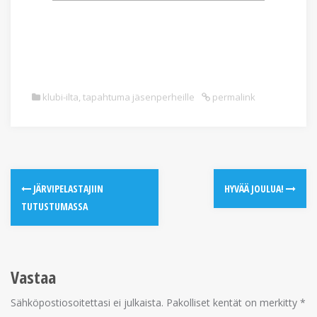
klubi-ilta
,
tapahtuma jäsenperheille
permalink
JÄRVIPELASTAJIIN
HYVÄÄ JOULUA!
TUTUSTUMASSA
Vastaa
Sähköpostiosoitettasi ei julkaista.
Pakolliset kentät on merkitty
*