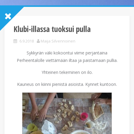
Klubi-illassa tuoksui pulla
6.9.2018
Maija Silvennoinen
Sykkyrän väki kokoontui viime perjantaina
Perheentalolle viettämään iltaa ja paistamaan pullia.
Yhteinen tekeminen on ilo.
Kauneus on kiinni pienistä asioista. Kynnet kuntoon.