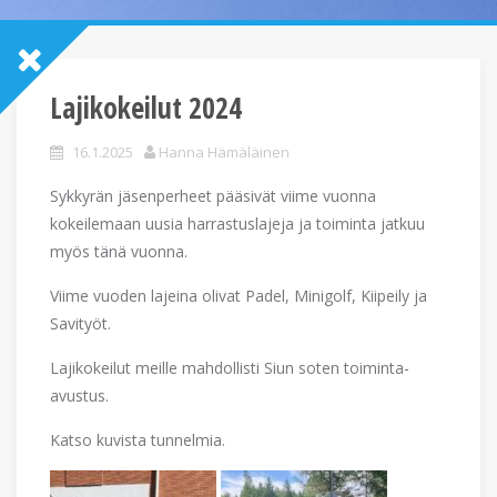
Lajikokeilut 2024
16.1.2025
Hanna Hämäläinen
Sykkyrän jäsenperheet pääsivät viime vuonna
kokeilemaan uusia harrastuslajeja ja toiminta jatkuu
myös tänä vuonna.
Viime vuoden lajeina olivat Padel, Minigolf, Kiipeily ja
Savityöt.
Lajikokeilut meille mahdollisti Siun soten toiminta-
avustus.
Katso kuvista tunnelmia.