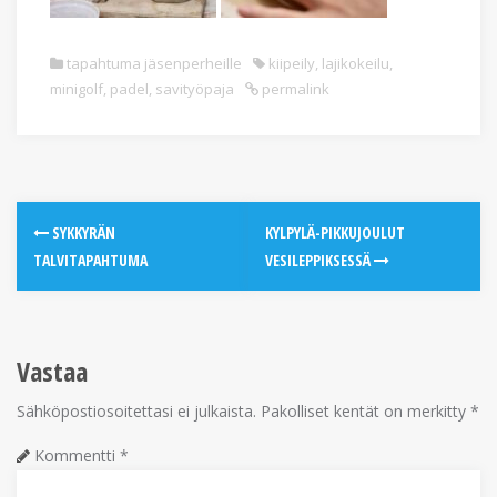
tapahtuma jäsenperheille
kiipeily
,
lajikokeilu
,
minigolf
,
padel
,
savityöpaja
permalink
SYKKYRÄN
KYLPYLÄ-PIKKUJOULUT
TALVITAPAHTUMA
VESILEPPIKSESSÄ
Vastaa
Sähköpostiosoitettasi ei julkaista.
Pakolliset kentät on merkitty
*
Kommentti
*