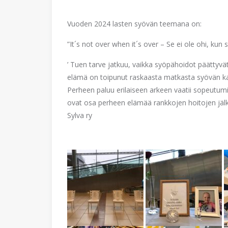
Vuoden 2024 lasten syövän teemana on:
”It´s not over when it´s over – Se ei ole ohi, kun 
’ Tuen tarve jatkuu, vaikka syöpähoidot päättyvä
elämä on toipunut raskaasta matkasta syövän k
Perheen paluu erilaiseen arkeen vaatii sopeutum
ovat osa perheen elämää rankkojen hoitojen jälke
Sylva ry