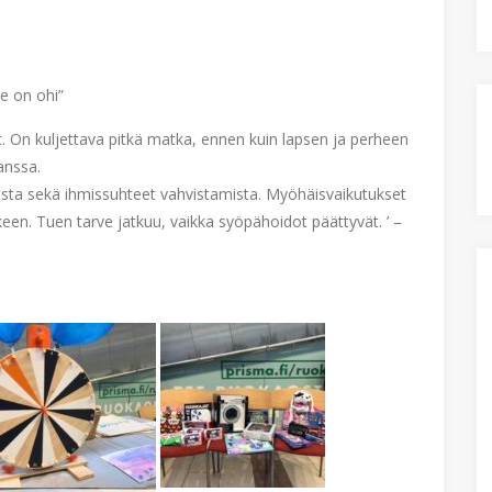
se on ohi”
t. On kuljettava pitkä matka, ennen kuin lapsen ja perheen
anssa.
ista sekä ihmissuhteet vahvistamista. Myöhäisvaikutukset
en. Tuen tarve jatkuu, vaikka syöpähoidot päättyvät. ’ –