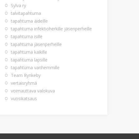
Sylva ry
talvitapahtuma
tapahtuma äideille
tapahtuma infektioherkille jäsenperheille
tapahtuma isille
tapahtuma jäsenperheille
tapahtuma kaikille
tapahtuma lapsille
tapahtuma vanhemmille
Team Rynkeby
vertaisryhmä
voimauttava valokuva
vuosikatsaus