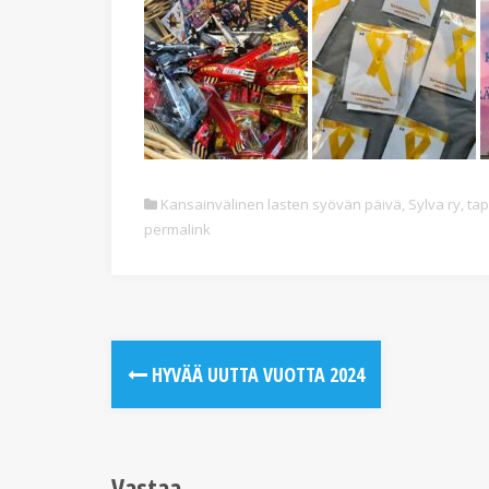
Kansainvälinen lasten syövän päivä
,
Sylva ry
,
tap
permalink
HYVÄÄ UUTTA VUOTTA 2024
Vastaa