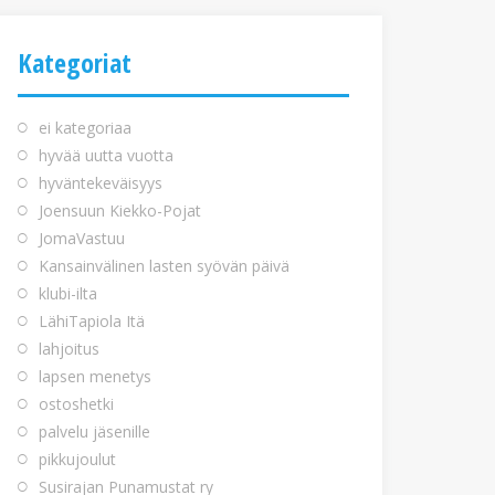
Kategoriat
ei kategoriaa
hyvää uutta vuotta
hyväntekeväisyys
Joensuun Kiekko-Pojat
JomaVastuu
Kansainvälinen lasten syövän päivä
klubi-ilta
LähiTapiola Itä
lahjoitus
lapsen menetys
ostoshetki
palvelu jäsenille
pikkujoulut
Susirajan Punamustat ry