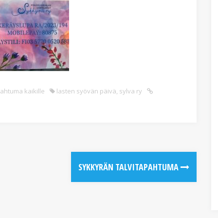
ahtuma kaikille
lasten syövän päivä
,
sylva ry
SYKKYRÄN TALVITAPAHTUMA