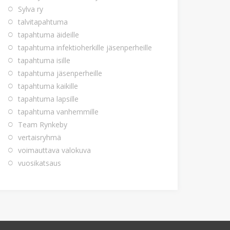
Sylva ry
talvitapahtuma
tapahtuma äideille
tapahtuma infektioherkille jäsenperheille
tapahtuma isille
tapahtuma jäsenperheille
tapahtuma kaikille
tapahtuma lapsille
tapahtuma vanhemmille
Team Rynkeby
vertaisryhmä
voimauttava valokuva
vuosikatsaus