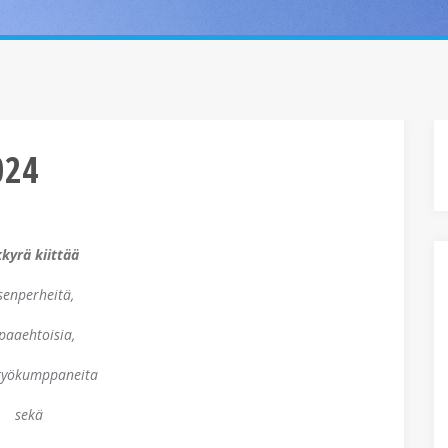
024
kyrä kiittää
senperheitä,
paaehtoisia,
styökumppaneita
sekä