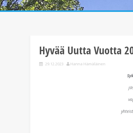
Hyvää Uutta Vuotta 2
29.12.2023
Hanna Hämäläinen
Syk
jä
va
yhtei