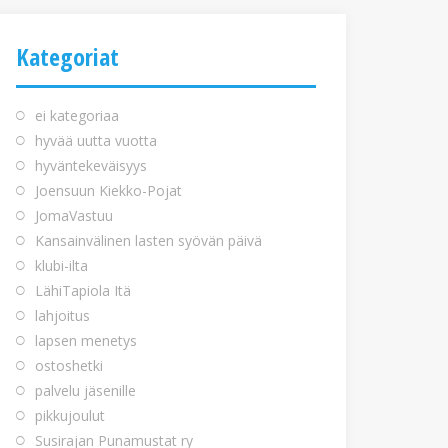
Kategoriat
ei kategoriaa
hyvää uutta vuotta
hyväntekeväisyys
Joensuun Kiekko-Pojat
JomaVastuu
Kansainvälinen lasten syövän päivä
klubi-ilta
LähiTapiola Itä
lahjoitus
lapsen menetys
ostoshetki
palvelu jäsenille
pikkujoulut
Susirajan Punamustat ry