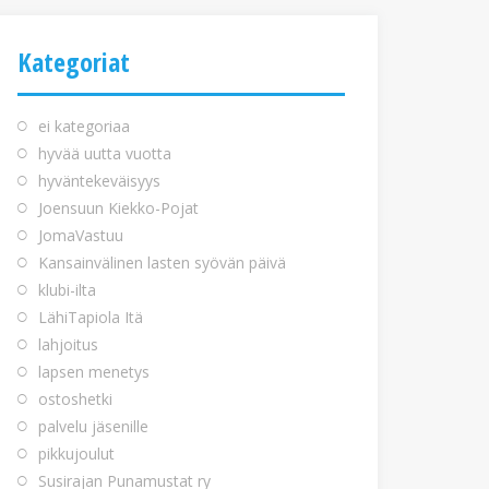
Kategoriat
ei kategoriaa
hyvää uutta vuotta
hyväntekeväisyys
Joensuun Kiekko-Pojat
JomaVastuu
Kansainvälinen lasten syövän päivä
klubi-ilta
LähiTapiola Itä
lahjoitus
lapsen menetys
ostoshetki
palvelu jäsenille
pikkujoulut
Susirajan Punamustat ry