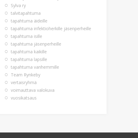
Sylva ry
talvitapahtuma
tapahtuma äideille
tapahtuma infektioherkille jäsenperheille
tapahtuma isille
tapahtuma jäsenperheille
tapahtuma kaikille
tapahtuma lapsille
tapahtuma vanhemmille
Team Rynkeby
vertaisryhmä
voimauttava valokuva
vuosikatsaus