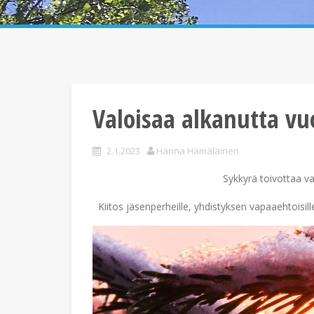
Valoisaa alkanutta vu
2.1.2023
Hanna Hämäläinen
Sykkyrä toivottaa va
Kiitos jäsenperheille, yhdistyksen vapaaehtoisil