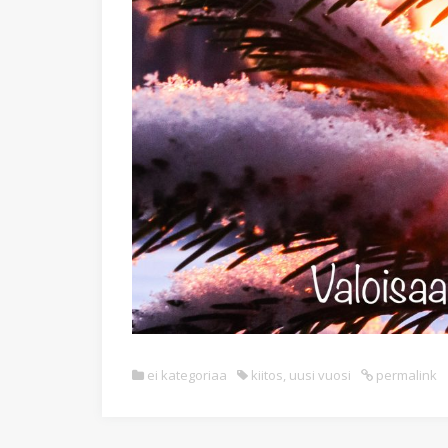
ei kategoriaa
kiitos
,
uusi vuosi
permalink